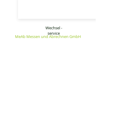
Wechsel -
service
MeAb Messen und Abrechnen GmbH
Hohe Kiefer 159
14532 Kleinmachnow
Telefon:
030 - 34 35 90 000
Telefax:
030 - 80 40 90 424
E-Mail:
info@meabgmbh.de
Sitemap
Startseite
Heiz- und Warmwasserkosten